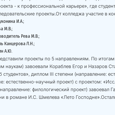
екта - к профессиональной карьере», где студен
следовательские проекты.От колледжа участие в 
уконина И.А.;
а М.В.;
ководитель Рева М.В.;
ь Канцерова Л.Н.;
н А.Ю.
едставили проекты по 5 направлениям. По итогам
м наукам) завоевали Кораблев Егор и Назаров Ст
 студентов», диплом III степени (направление: е
е: естественно-научный проект) с проектом: «Ис
 (направление: филологический проект) завоевал Г
ни в романе И.С. Шмелева «Лето Господне».Оста