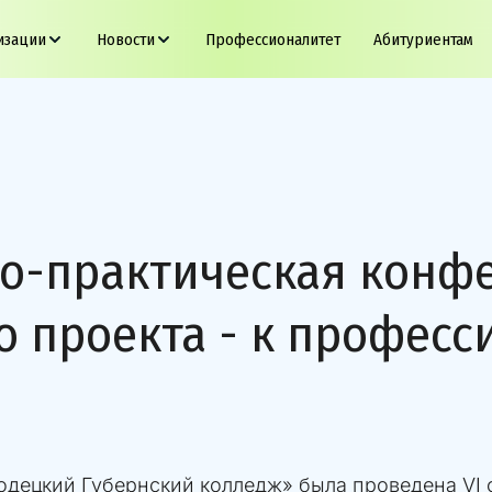
изации
Новости
Профессионалитет
Абитуриентам
но-практическая конф
 проекта - к професс
родецкий Губернский колледж» была проведена VI