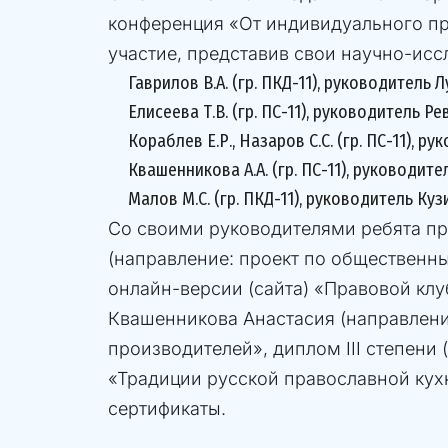
конференция «От индивидуального про
участие, представив свои научно-ис
Гаврилов В.А. (гр. ПКД-11), руководитель Л
Елисеева Т.В. (гр. ПС-11), руководитель Рев
Кораблев Е.Р., Назаров С.С. (гр. ПС-11), ру
Квашенникова А.А. (гр. ПС-11), руководител
Малов М.С. (гр. ПКД-11), руководитель Кузи
Со своими руководителями ребята пр
(направление: проект по общественны
онлайн-версии (сайта) «Правовой клуб
Квашенникова Анастасия (направлени
производителей», диплом III степени
«Традиции русской православной кух
сертификаты.