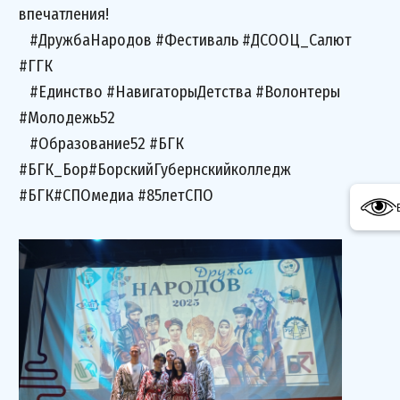
впечатления!
#ДружбаНародов #Фестиваль #ДСООЦ_Салют
#ГГК
#Единство #НавигаторыДетства #Волонтеры
#Молодежь52
#Образование52 #БГК
#БГК_Бор#БорскийГубернскийколледж
#БГК#СПОмедиа #85летСПО