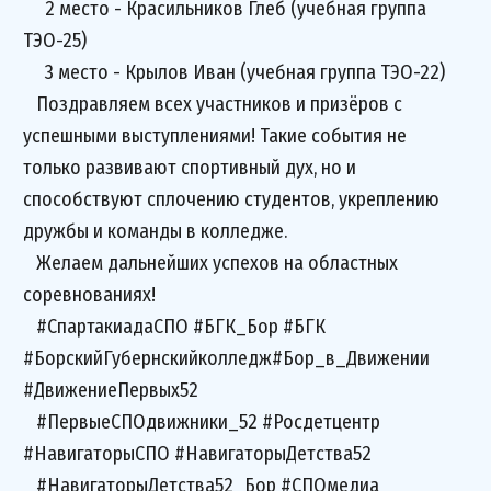
2 место - Красильников Глеб (учебная группа
ТЭО-25)
3 место - Крылов Иван (учебная группа ТЭО-22)
Поздравляем всех участников и призёров с
успешными выступлениями! Такие события не
только развивают спортивный дух, но и
способствуют сплочению студентов, укреплению
дружбы и команды в колледже.
Желаем дальнейших успехов на областных
соревнованиях!
#СпартакиадаСПО #БГК_Бор #БГК
#БорскийГубернскийколледж#Бор_в_Движении
#ДвижениеПервых52
#ПервыеСПОдвижники_52 #Росдетцентр
#НавигаторыСПО #НавигаторыДетства52
#НавигаторыДетства52_Бор #СПОмедиа