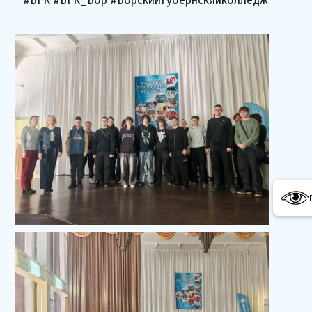
#БГК #БГК_Бор #БорскийГубернскийколледж