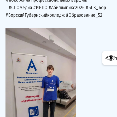
и покорения профессиональных вершин!
#СПОмедиа #ИРПО #Абилимпикс2026 #БГК_Бор
#БорскийГубернскийколледж #Образование_52