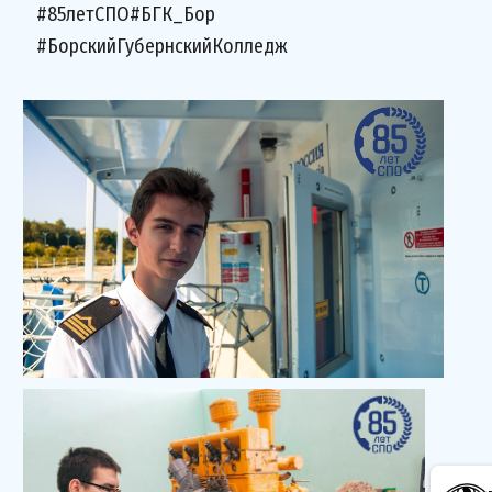
#85летСПО#БГК_Бор
#БорскийГубернскийКолледж