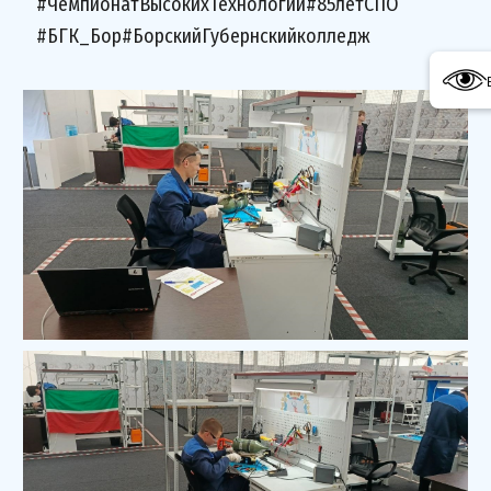
#ЧемпионатВысокихТехнологий#85летСПО
#БГК_Бор#БорскийГубернскийколледж