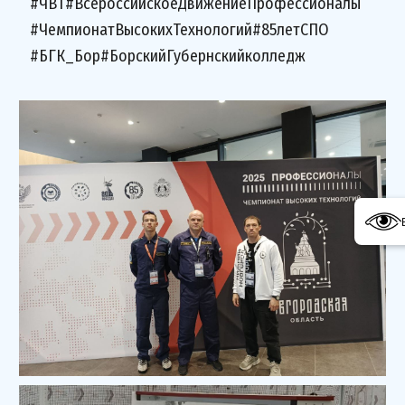
#ЧВТ#ВсероссийскоеДвижениеПрофессионалы
#ЧемпионатВысокихТехнологий#85летСПО
#БГК_Бор#БорскийГубернскийколледж