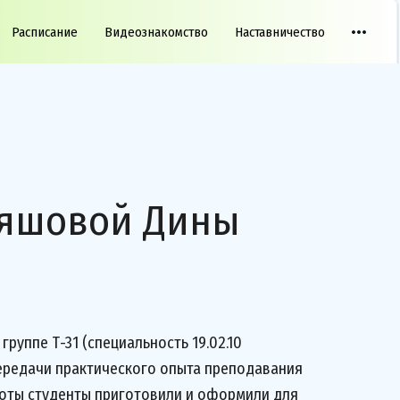
Расписание
Видеознакомство
Наставничество
ьяшовой Дины
руппе Т-31 (специальность 19.02.10
передачи практического опыта преподавания
оты студенты приготовили и оформили для