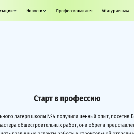
изации
Новости
Профессионалитет
Абитуриентам
Старт в профессию
ьного лагеря школы №4 получили ценный опыт, посетив Б
мастера общестроительных работ, они обрели представле
онять различные аспекты работы в строительной отрасли 