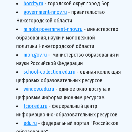
borcity.ru
 - городской округ город Бор
government-nnov.ru
 - правительство 
Нижегородской области
minobr.government-nnov.ru
 - министерство 
образования, науки и молодежной 
политики Нижегородской области
mon.gov.ru
 -  министерство образования и 
науки Российской Федерации
school-collection.edu.ru
 - единая коллекция 
цифровых образовательных ресурсов
window.edu.ru
 - единое окно доступа к 
цифровым информационным ресурсам
fcior.edu.ru
- федеральный центр 
информационно-образовательных ресурсов
edu.ru
 - федеральный портал "Российское 
образование"